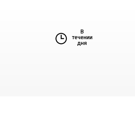
В
течении
дня