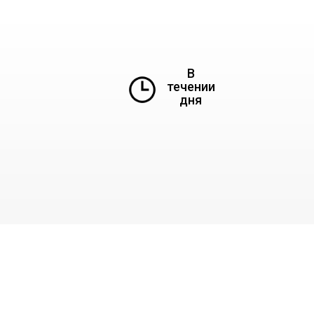
В
течении
дня