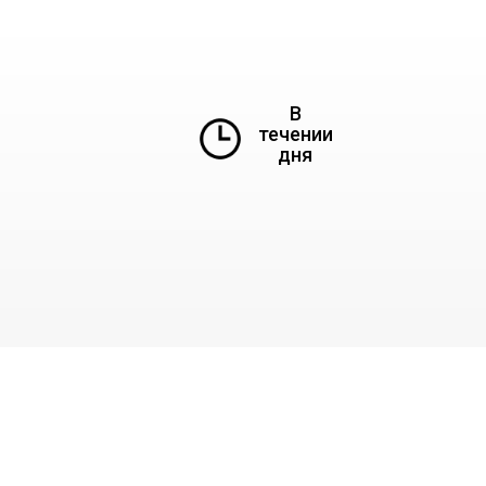
В
течении
дня