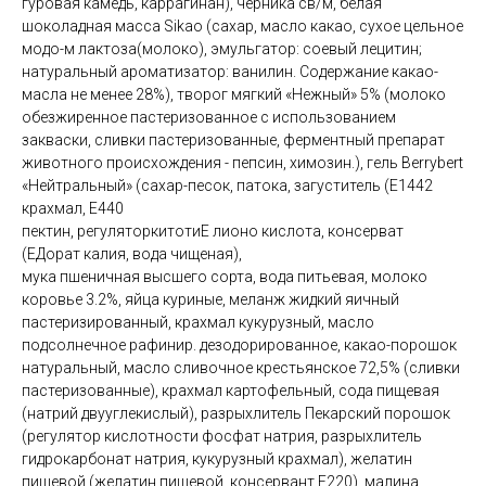
гуровая камедь, каррагинан), черника св/м, белая
шоколадная масса Sikao (сахар, масло какао, сухое цельное
модо-м лактоза(молоко), эмульгатор: соевый лецитин;
натуральный ароматизатор: ванилин. Содержание какао-
масла не менее 28%), творог мягкий «Нежный» 5% (молоко
обезжиренное пастеризованное с использованием
закваски, сливки пастеризованные, ферментный препарат
животного происхождения - пепсин, химозин.), гель Berrybert
«Нейтральный» (сахар-песок, патока, загуститель (Е1442
крахмал, Е440
пектин, регуляторкитотиЕ лионо кислота, консерват
(ЕДорат калия, вода чищеная),
мука пшеничная высшего сорта, вода питьевая, молоко
коровье 3.2%, яйца куриные, меланж жидкий яичный
пастеризированный, крахмал кукурузный, масло
подсолнечное рафинир. дезодорированное, какао-порошок
натуральный, масло сливочное крестьянское 72,5% (сливки
пастеризованные), крахмал картофельный, сода пищевая
(натрий двууглекислый), разрыхлитель Пекарский порошок
(регулятор кислотности фосфат натрия, разрыхлитель
гидрокарбонат натрия, кукурузный крахмал), желатин
пищевой (желатин пищевой, консервант Е220), малина