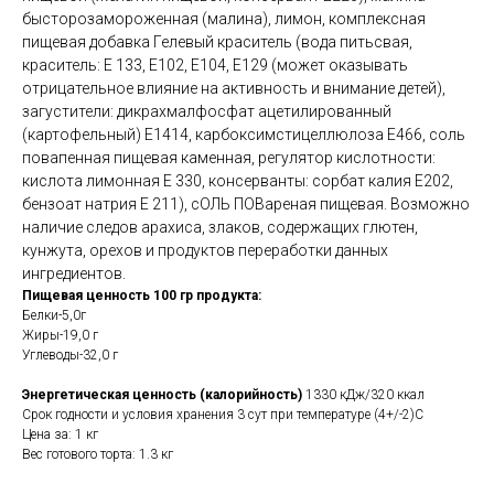
бысторозамороженная (малина), лимон, комплексная
пищевая добавка Гелевый краситель (вода питьсвая,
краситель: Е 133, Е102, E104, Е129 (может оказывать
отрицательное влияние на активность и внимание детей),
загустители: дикрахмалфосфат ацетилированный
(картофельный) Е1414, карбоксимстицеллюлоза Е466, соль
повапенная пищевая каменная, регулятор кислотности:
кислота лимонная Е 330, консерванты: сорбат калия Е202,
бензоат натрия E 211), сОЛЬ ПОВареная пищевая. Возможно
наличие следов арахиса, злаков, содержащих глютен,
кунжута, орехов и продуктов переработки данных
ингредиентов.
Пищевая ценность 100 гр продукта:
Белки-5,0г
Жиры-19,0 г
Углеводы-32,0 г
Энергетическая ценность (калорийность)
1330 кДж/320 ккал
Срок годности и условия хранения 3 сут при температуре (4+/-2)С
Цена за: 1 кг
Вес готового торта: 1.3 кг