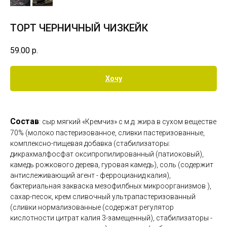
ТОРТ ЧЕРНИЧНЫЙ ЧИЗКЕЙК
59.00
р.
Хочу
Состав
: сыр мягкий «Кремчиз» с м.д. жира в сухом веществе
70% (молоко пастеризованное, сливки пастеризованные,
комплексно-пищевая добавка (стабилизаторы:
дикрахмалфосфат оксипропилированный (патиоковый),
камедь рожкового дерева, гуровая камедь), соль (содержит
антислеживающий агент - ферроцианид калия),
бактериальная закваска мезофилбных микроорганизмов ),
сахар-песок, крем сливочный ультрапастеризованный
(сливки нормализованные (содержат регулятор
кислотности цитрат калия 3-замещенный), стабилизаторы -