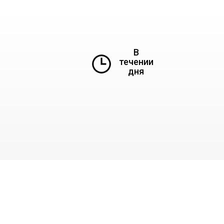
В
течении
дня