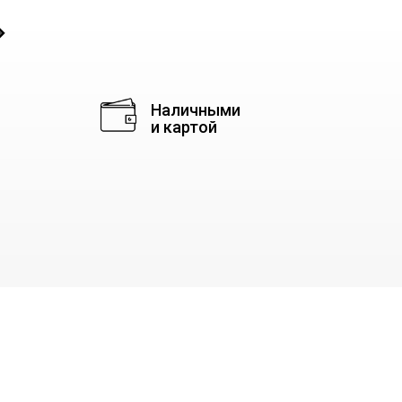
◈
Наличными
и картой