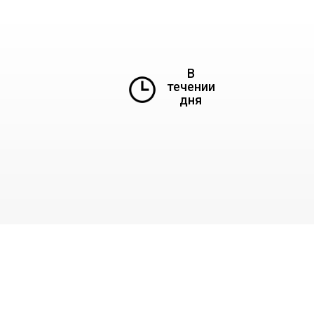
В
течении
дня