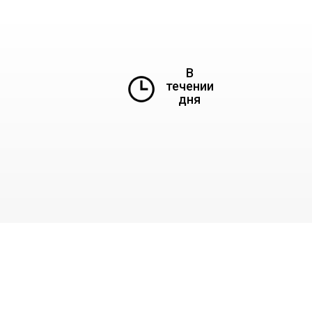
В
течении
дня