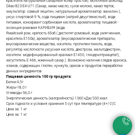
краситель натуральный сахарный колер простой), молочный шоколад
Sikao 823-E4-U71 (Сахар, какао масло, сухое молоко, какао тертое,
эмульгатор: соевый лецитин, натуральный ароматизатор: ванилин.),
уксус спиртовой 9 %, сода пищевая (натрий двууглекислый), вода
питьевая, консервант сорбиновая кислота, ароматизатор пищевой -
эссенция ромовая КАРИБИЯ (вода:
Ямайский ром, крепость 65об.( дистилят ромовый, вода умягченная,
краситель E150а), ароматизатор (вкусоароматические препараты,
вкусоаромаические вещества, носитель: пропиленгликоль, вода,
регулятор кислотности уксусная кислота, декстроза, мальтодекстрин,
носители: модифицированный крахмал Е1450, глицерилтриацетат),
загуститель Е 466, жженный сахар.). Возможно наличие следов арахиса,
злаков, содержащих глютен, кунжута, орехов и продуктов переработки
данных ингредиентов.
Пищевая ценность 100 гр продукта:
Белки-4,5г
Жиры-18,0 г
Углеводы-36,0 г
Энергетическая ценность (калорийность) 1360 кДж/330 ккал
Срок годности и условия хранения 5 сут при температуре (4+/-2)С
Цена за: 1 кг
Цена за: 1 кг