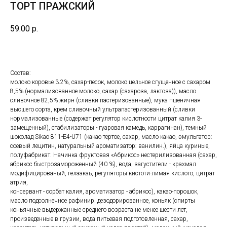
ТОРТ ПРАЖСКИЙ
59.00
р.
Состав:
молоко коровье 3.2%, сахар-песок, молоко цельное сгущенное с сахаром
8,5% (нормализованное молоко, сахар (сахароза, лактоза)), масло
сливочное 82,5% жирн (сливки пастеризованные), мука пшеничная
высшего сорта, крем сливочный ультрапастеризованный (сливки
нормализованные (содержат регулятор кислотности цитрат калия 3-
замещенный), стабилизаторы - гуаровая камедь, каррагинан), темный
шоколад Sikao 811-E4-U71 (какао тертое, сахар, масло какао, эмульгатор:
соевый лецитин, натуральный ароматизатор: ванилин.), яйца куриные,
полуфабрикат. Начинка фруктовая «Абрикос» нестерилизованная (сахар,
абрикос быстрозамороженный (40 %), вода, загустители - крахмал
модифицированый, гелаакаь, регуляторы кистоти-лимая кислото, цитрат
атрия,
консервант - сорбат калия, ароматизатор - абрикос), какао-порошок,
масло подсолнечное рафинир. дезодорированное, коньяк (спирты
коньячные выдержанные среднего возраста не менее шести лет,
произведенные в грузии, вода питьевая подготовленная, сахар,