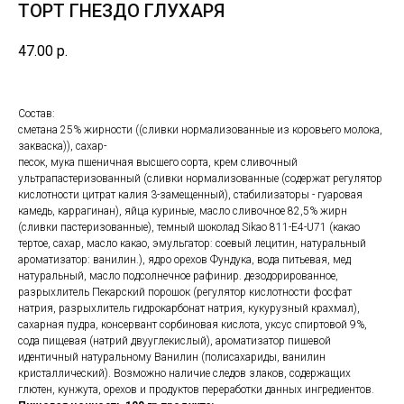
ТОРТ ГНЕЗДО ГЛУХАРЯ
47.00
р.
Состав:
сметана 25% жирности ((сливки нормализованные из коровьего молока,
закваска)), сахар-
песок, мука пшеничная высшего сорта, крем сливочный
ультрапастеризованный (сливки нормализованные (содержат регулятор
кислотности цитрат калия 3-замещенный), стабилизаторы - гуаровая
камедь, каррагинан), яйца куриные, масло сливочное 82,5% жирн
(сливки пастеризованные), темный шоколад Sikao 811-E4-U71 (какао
тертое, сахар, масло какао, эмульгатор: соевый лецитин, натуральный
ароматизатор: ванилин.), ядро орехов Фундука, вода питьевая, мед
натуральный, масло подсолнечное рафинир. дезодорированное,
разрыхлитель Пекарский порошок (регулятор кислотности фосфат
натрия, разрыхлитель гидрокарбонат натрия, кукурузный крахмал),
сахарная пудра, консервант сорбиновая кислота, уксус спиртовой 9%,
сода пищевая (натрий двууглекислый), ароматизатор пишевой
идентичный натуральному Ванилин (полисахариды, ванилин
кристаллический). Возможно наличие следов злаков, содержащих
глютен, кунжута, орехов и продуктов переработки данных ингредиентов.