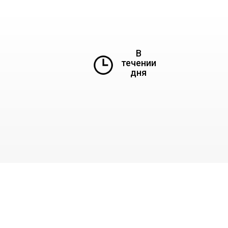
В
течении
дня