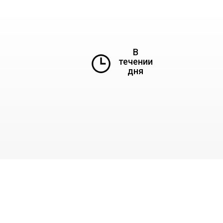
В
течении
дня