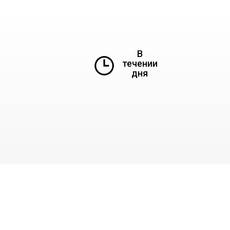
В
течении
дня