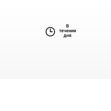
В
течении
дня